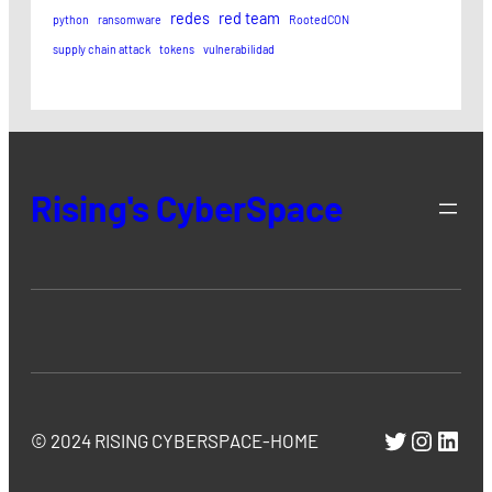
redes
red team
python
ransomware
RootedCON
supply chain attack
tokens
vulnerabilidad
Rising's CyberSpace
Twitter
Instag
Link
© 2024 RISING CYBERSPACE-HOME