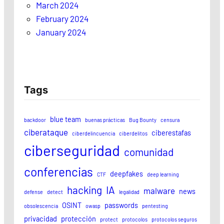
March 2024
February 2024
January 2024
Tags
blue team
backdoor
buenas prácticas
Bug Bounty
censura
ciberataque
ciberestafas
ciberdelincuencia
ciberdelitos
ciberseguridad
comunidad
conferencias
deepfakes
CTF
deep learning
hacking
IA
malware
news
defense
detect
legalidad
OSINT
passwords
obsolescencia
owasp
pentesting
privacidad
protección
protect
protocolos
protocolos seguros