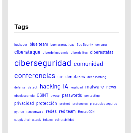
Tags
blue team
backdoor
buenas prácticas
Bug Bounty
censura
ciberataque
ciberestafas
ciberdelincuencia
ciberdelitos
ciberseguridad
comunidad
conferencias
deepfakes
CTF
deep learning
hacking
IA
malware
news
defense
detect
legalidad
OSINT
passwords
obsolescencia
owasp
pentesting
privacidad
protección
protect
protocolos
protocolos seguros
redes
red team
python
ransomware
RootedCON
supply chain attack
tokens
vulnerabilidad