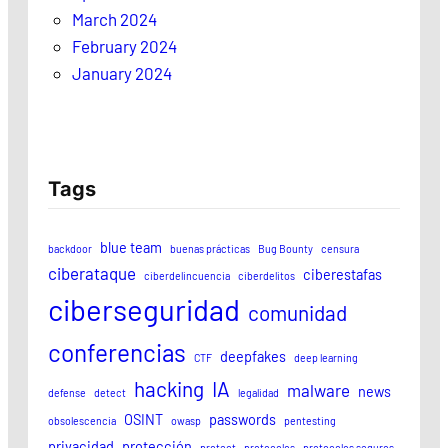
March 2024
February 2024
January 2024
Tags
blue team
backdoor
buenas prácticas
Bug Bounty
censura
ciberataque
ciberestafas
ciberdelincuencia
ciberdelitos
ciberseguridad
comunidad
conferencias
deepfakes
CTF
deep learning
hacking
IA
malware
news
defense
detect
legalidad
OSINT
passwords
obsolescencia
owasp
pentesting
privacidad
protección
protect
protocolos
protocolos seguros