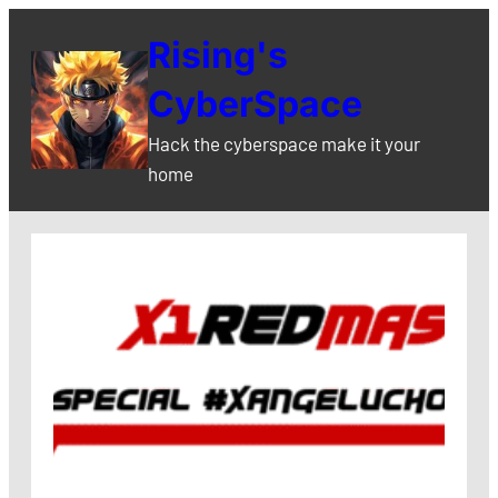
Skip
Rising's
to
content
CyberSpace
Hack the cyberspace make it your
home